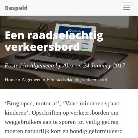
Gespeld
Tog
nav
Een raadselachtig
verkeersbord
Posted in
Algemeen
by
Alex
on 24 January 2017
Home
»
Algemeen
» Een raadselachtig verkeersbord
‘Brug open, motor af’, ‘Vaart minderen spaart
kinderen’. Opschriften op verkeersborden om
weggebruikers aan te sporen tot veilig gedrag
moeten natuurlijk kort en bondig geformuleerd