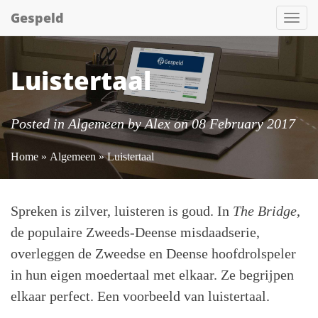
Gespeld
Tog
nav
Luistertaal
Posted in
Algemeen
by
Alex
on 08 February 2017
Home
»
Algemeen
» Luistertaal
Spreken is zilver, luisteren is goud. In
The Bridge
,
de populaire Zweeds-Deense misdaadserie,
overleggen de Zweedse en Deense hoofdrolspeler
in hun eigen moedertaal met elkaar. Ze begrijpen
elkaar perfect. Een voorbeeld van luistertaal.