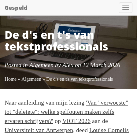
Gespeld
Tog
nav
De d's en t's van
tekstprofessionals
Posted in
Algemeen
by
Alex
on 12 March 2026
Home
»
Algemeen
» De d's en t's van tekstprofessionals
Naar aanleiding van mijn lezing
'Van "verwoeste"
tot "deletete": welke spelfouten maken zelfs
ervaren schrijvers?'
op
VIOT 2026
aan de
Universiteit van Antwerpen
, deed
Louise Cornelis