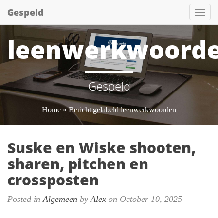
Gespeld
Tog
nav
leenwerkwoord
Gespeld
Home
» Bericht gelabeld leenwerkwoorden
Suske en Wiske shooten,
sharen, pitchen en
crossposten
Posted in
Algemeen
by
Alex
on October 10, 2025